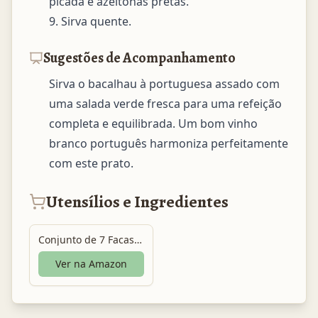
picada e azeitonas pretas.

9. Sirva quente.
Sugestões de Acompanhamento
Sirva o bacalhau à portuguesa assado com 
uma salada verde fresca para uma refeição 
completa e equilibrada. Um bom vinho 
branco português harmoniza perfeitamente 
com este prato.
Utensílios e Ingredientes
Conjunto de 7 Facas Profissionais em Aço Inoxidável 3CR13, Durável Antiferrugem e Anticorrosão
Ver na Amazon